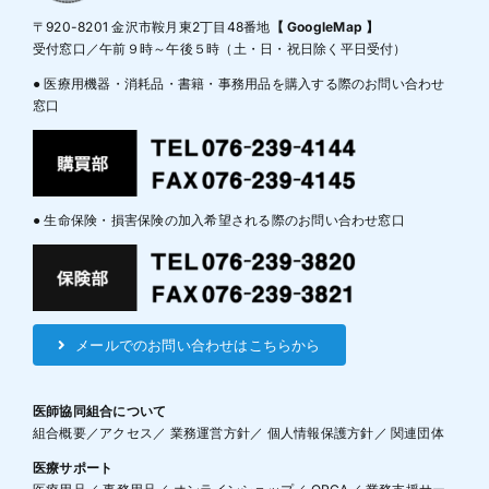
〒920-8201 金沢市鞍月東2丁目48番地
【 GoogleMap 】
受付窓口／午前９時～午後５時（土・日・祝日除く平日受付）
● 医療用機器・消耗品・書籍・事務用品を購入する際のお問い合わせ
窓口
● 生命保険・損害保険の加入希望される際のお問い合わせ窓口
メールでのお問い合わせはこちらから
医師協同組合について
組合概要
／
アクセス
／
業務運営方針
／
個人情報保護方針
／
関連団体
医療サポート