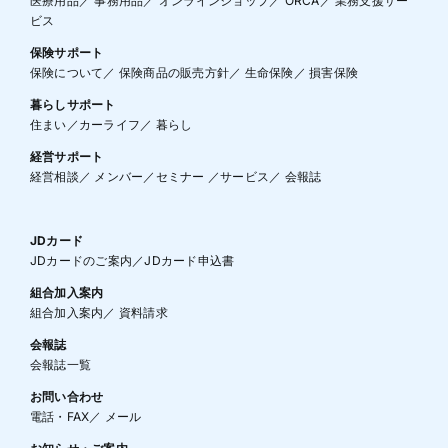
医療用品
／
事務用品
／
オンラインショップ
／
ORCA
／
業務支援サー
ビス
保険サポート
保険について
／
保険商品の販売方針
／
生命保険
／
損害保険
暮らしサポート
住まい
／
カーライフ
／
暮らし
経営サポート
経営相談
／
メンバー
／
セミナー
／
サービス
／
会報誌
JDカード
JDカードのご案内
／
JDカード申込書
組合加入案内
組合加入案内
／
資料請求
会報誌
会報誌一覧
お問い合わせ
電話・FAX
／
メール